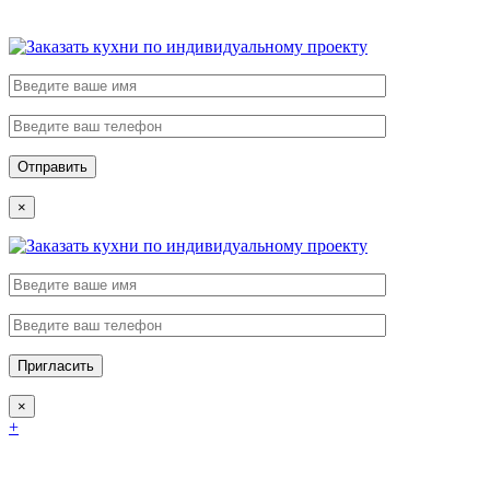
×
×
+