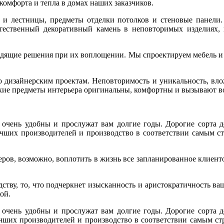
 комфорта и тепла в домах наших заказчиков.
 и лестницы, предметы отделки потолков и стеновые панели
тественный декоративный камень в неповторимых изделиях,
дящие решения при их воплощении. Мы спроектируем мебель и р
по дизайнерским проектам. Неповторимость и уникальность, вл
акие предметы интерьера оригинальны, комфортны и вызывают 
очень удобны и прослужат вам долгие годы. Дорогие сорта д
лучших производителей и производство в соответствии самым ст
ров, возможно, воплотить в жизнь все запланированное клиенто
едству, то, что подчеркнет изысканность и аристократичность в
ой.
очень удобны и прослужат вам долгие годы. Дорогие сорта д
учших производителей и производство в соответствии самым ст