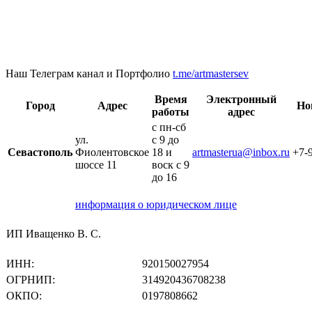
Наш Телеграм канал и Портфолио
t.me/artmastersev
Время
Электронный
Город
Адрес
Но
работы
адрес
с пн-сб
ул.
с 9 до
Севастополь
Фиолентовское
18 и
artmasterua@inbox.ru
+7-
шоссе 11
воск с 9
до 16
информация о юридическом лице
ИП Иващенко В. С.
ИНН:
920150027954
ОГРНИП:
314920436708238
ОКПО:
0197808662