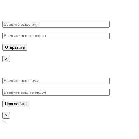
×
×
+