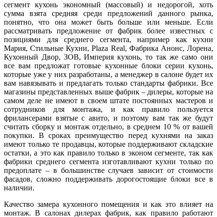
сегмент кухонь экономный (массовый) и недорогой, хоть
сумма взята средняя среди предложений данного рынка,
понятно, что она может быть больше или меньше. Если
рассматривать предложение от фабрик более известных с
позициями для среднего сегмента, например как кухни
Мария, Стильные Кухни, Plaza Real, Фабрика Анонс, Лорена,
Кухонный Двор, ЗОВ, Империя кухонь, то так же само они
все вам предложат готовые кухонные блоки серии кухонь,
которые уже у них разработаны, а менеджер в салоне будет их
вам навязывать и предлагать только стандарты фабрики. Все
магазины представленных выше фабрик – дилеры, которые на
самом деле не имеют в своем штате постоянных мастеров и
сотрудников для монтажа, и как правило пользуется
фрилансерами взятые с авито, и поэтому вам так же будут
считать сборку и монтаж отдельно, в среднем 10 % от вашей
покупки. В сроках преимущество перед кухнями на заказ
имеют только те продавцы, которые поддерживают складские
остатки, а это как правило только в эконом сегменте, так как
фабрики среднего сегмента изготавливают кухни только по
предоплате – в большинстве случаев зависит от стоимости
фасадов, сложно поддерживать дорогостоящие блоки все в
наличии.
Качество замера кухонного помещения и как это влияет на
монтаж. В салонах дилерах фабрик, как правило работают