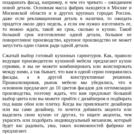
поцарапать фасад, например, и чем это чревато – ожиданием
новой детали. Основная масса фабрик находятся в Москве и
Московской области и в других крупных городах России,
даже если рекламационная деталь в наличии, то ожидать
придется около двух недель, а если им нужно изготовить ее,
то можно ждать, такой же срок, сколько и кухню. Такой
большой срок изготовление одной детали, большое не
поворотливое производство, крупное производство не может
запустить один станок ради одной детали.
Сжатый выбор готовый кухонных гарнитуров. Как, правило
ведущие производители кухонной мебели предлагают кухни
сериями, и вы не можете комбинировать или жонглировать
между ними, а так бывает, что вам в одной серии понравились
фасады, а в другой конструктивные решения.
Проанализировав, рынок мебели мы убедились, что в
основном предлагают до 10 цветов фасадов для оптимизации
производства, поэтому ждать, что вам предложат большой
выбор цвета или вы можете прийти с дизайнером и подбирать
под ваши обои или плитку. Когда вы привлекаете дизайнера
или вы сами дизайнер, то хочется добавить акцента или
выделить свою кухню от других, то ищите акценты, чем
украсить или подобрать индивидуальный механизм, который
будет вас радовать, увы, таких возможностей фабрики не
предлагают.