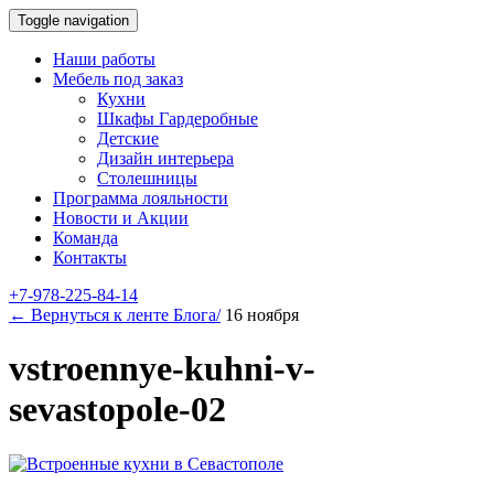
Toggle navigation
Наши работы
Мебель под заказ
Кухни
Шкафы Гардеробные
Детские
Дизайн интерьера
Столешницы
Программа лояльности
Новости и Акции
Команда
Контакты
+7-978-225-84-14
← Вернуться к ленте Блога/
16 ноября
vstroennye-kuhni-v-
sevastopole-02