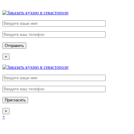
×
×
+